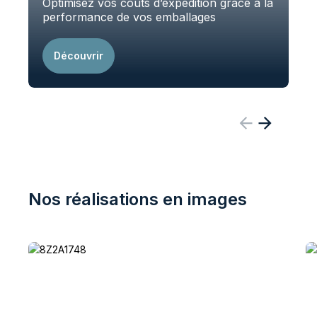
Optimisez vos coûts d’expédition grâce à la
u
performance de vos emballages
r
Découvrir
Nos réalisations en images