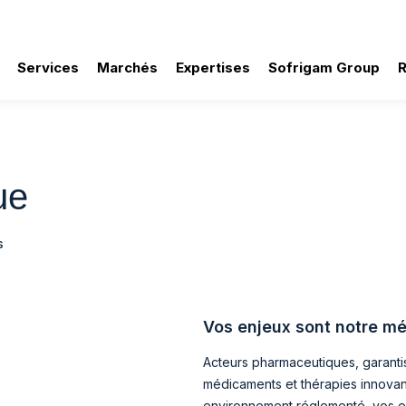
Services
Marchés
Expertises
Sofrigam Group
ue
s
Vos enjeux sont notre mé
Acteurs pharmaceutiques, garantis
médicaments et thérapies innovant
environnement réglementé, vos ex