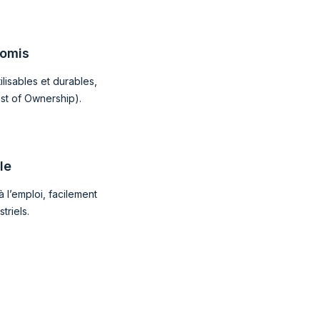
romis
lisables et durables,
st of Ownership).
le
à l’emploi, facilement
triels.