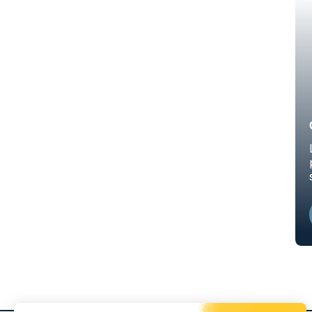
Les services + de Sofrigam
BEYOND THE BOX,
faites le choix d’une approche servicielle complète,
conçue pour répondre aux exigences d’aujourd’hui, et
qui redéfinit les standards de la logistique sous
température contrôlée.