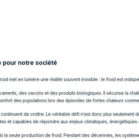
e pour notre société
id met en lumière une réalité souvent invisible : le froid est indisp
icaments, des vaccins et des produits biologiques. Il sécurise la ch
confort des populations lors des épisodes de fortes chaleurs comm
ontinuent de croître. Le véritable défi n’est donc plus seulement 
tes et capables de répondre aux enjeux climatiques, énergétiques e
is la seule production de froid. Pendant des décennies, les systè