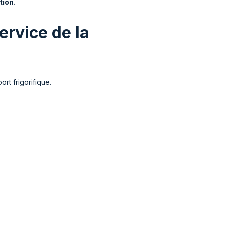
tion.
ervice de la
t frigorifique.