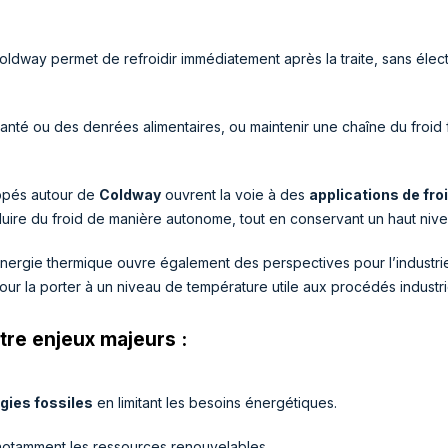
oldway permet de refroidir immédiatement après la traite, sans électri
santé ou des denrées alimentaires, ou maintenir une chaîne du froid
ppés autour de
Coldway
ouvrent la voie à des
applications de froi
uire du froid de manière autonome, tout en conservant un haut niv
nergie thermique ouvre également des perspectives pour l’industrie
our la porter à un niveau de température utile aux procédés industri
re enjeux majeurs :
gies fossiles
en limitant les besoins énergétiques.
notamment les ressources renouvelables.