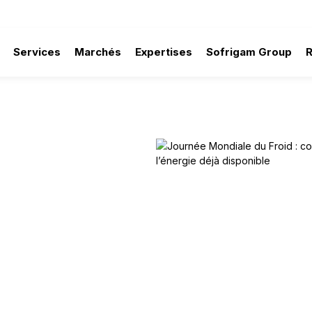
Services
Marchés
Expertises
Sofrigam Group
la thermodynamique réinvente le froid et valorise l'énergie dé
 : comment la
 le froid et
ponible