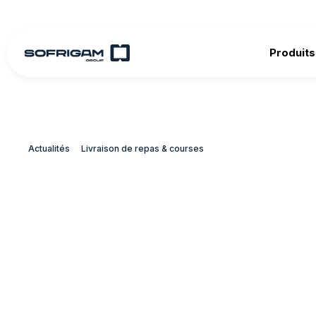
Produits
Accueil
>
Newsroom
>
Journée Mondiale du Froid : comment 
Actualités
Livraison de repas & courses
Journée Mondiale du Froid
thermodynamique réinvente
valorise l’énergie déjà dis